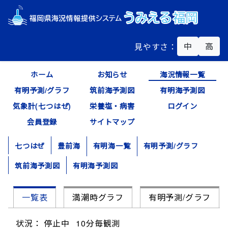
中
高
見やすさ：
ホーム
お知らせ
海況情報一覧
有明予測/グラフ
筑前海予測図
有明海予測図
気象計(七つはぜ)
栄養塩・病害
ログイン
会員登録
サイトマップ
七つはぜ
豊前海
有明海一覧
有明予測/グラフ
筑前海予測図
有明海予測図
一覧表
満潮時グラフ
有明予測/グラフ
状況： 停止中
10分毎観測