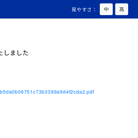
中
高
見やすさ：
たしました
eefb5da0b06751c73b3399a9d4f2cda2.pdf