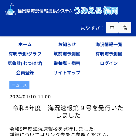
中
高
見やすさ：
ホーム
お知らせ
海況情報一覧
有明予測/グラフ
筑前海予測図
有明海予測図
気象計(七つはぜ)
栄養塩・病害
ログイン
会員登録
サイトマップ
ニュース
2024/01/10 11:00
令和5年度 海況速報第９号を発行いた
しました
令和5年度海況速報-9を発行しました。
詳細についてはリンク先をご参照ください。